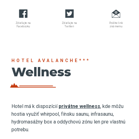
Zdieľajte na
Zdieľajte na
Pošlite link
Facebooku
Twitteri
známemu
HOTEL AVALANCHE***
Wellness
Hotel má k dispozícií
privátne wellness
, kde môžu
hostia využiť whirpool, fínsku saunu, infrasaunu,
hydromasážny box a oddychovú zónu len pre vlastnú
potrebu.