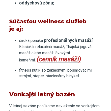
oddychovú zónu;
Súčasťou wellness služieb
je aj:
profesionálnych masáží
široká ponuka
.
Klasická, relaxačná masáž; Thajská jogová
masáž alebo masáž lávovými
(cenník masáží)
kameňmi.
fitness kútik so základnými posilňovacími
strojmi, steper, stacionárny bicykel
Vonkajší letný bazén
V letnej sezóne ponúkame osvieženie vo vonkajšom