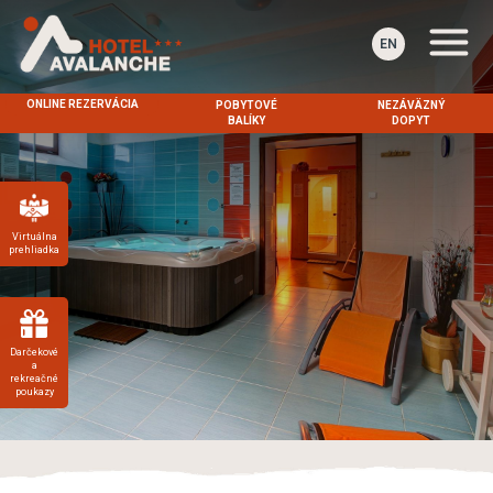
EN
ONLINE REZERVÁCIA
POBYTOVÉ
NEZÁVÄZNÝ
BALÍKY
DOPYT
Virtuálna
prehliadka
Darčekové
a
rekreačné
poukazy