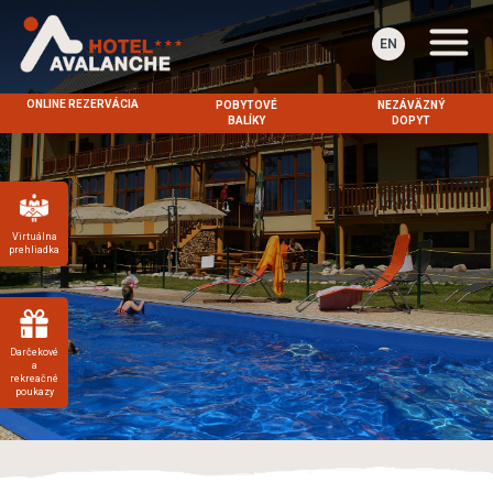
EN
ONLINE REZERVÁCIA
POBYTOVÉ
NEZÁVÄZNÝ
BALÍKY
DOPYT
Virtuálna
prehliadka
Darčekové
a
rekreačné
poukazy