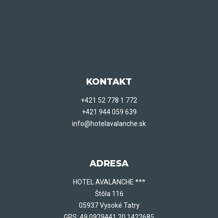
KONTAKT
+421 52 778 1 772
+421 944 059 639
info@hotelavalanche.sk
ADRESA
HOTEL AVALANCHE ***
Štôla 116
05937 Vysoké Tatry
GPS: 49.0929441 20.1422685