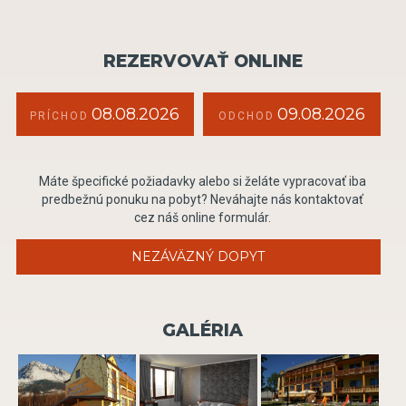
REZERVOVAŤ ONLINE
08.08.2026
09.08.2026
PRÍCHOD
ODCHOD
Máte špecifické požiadavky alebo si želáte vypracovať iba
predbežnú ponuku na pobyt? Neváhajte nás kontaktovať
cez náš online formulár.
NEZÁVÄZNÝ DOPYT
GALÉRIA