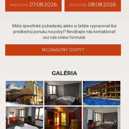
07.08.2026
08.08.2026
PRÍCHOD
ODCHOD
Máte špecifické požiadavky alebo si želáte vypracovať iba
predbežnú ponuku na pobyt? Neváhajte nás kontaktovať
cez náš online formulár.
NEZÁVÄZNÝ DOPYT
GALÉRIA