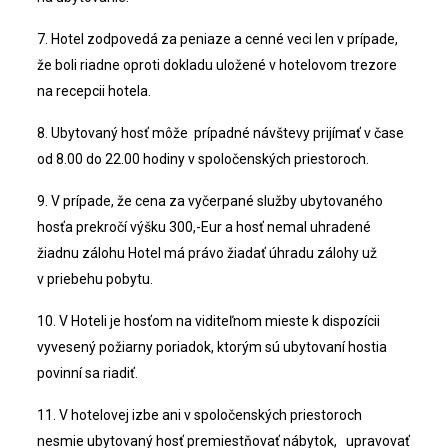
7. Hotel zodpovedá za peniaze a cenné veci len v prípade,
že boli riadne oproti dokladu uložené v hotelovom trezore
na recepcii hotela.
8. Ubytovaný hosť môže prípadné návštevy prijímať v čase
od 8.00 do 22.00 hodiny v spoločenských priestoroch.
9. V prípade, že cena za vyčerpané služby ubytovaného
hosťa prekročí výšku 300,-Eur a hosť nemal uhradené
žiadnu zálohu Hotel má právo žiadať úhradu zálohy už
v priebehu pobytu.
10. V Hoteli je hosťom na viditeľnom mieste k dispozícii
vyvesený požiarny poriadok, ktorým sú ubytovaní hostia
povinní sa riadiť.
11. V hotelovej izbe ani v spoločenských priestoroch
nesmie ubytovaný hosť premiestňovať nábytok, upravovať