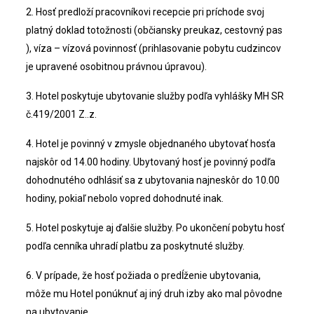
2. Hosť predloží pracovníkovi recepcie pri príchode svoj
platný doklad totožnosti (občiansky preukaz, cestovný pas
), víza – vízová povinnosť (prihlasovanie pobytu cudzincov
je upravené osobitnou právnou úpravou).
3. Hotel poskytuje ubytovanie služby podľa vyhlášky MH SR
č.419/2001 Z..z.
4. Hotel je povinný v zmysle objednaného ubytovať hosťa
najskôr od 14.00 hodiny. Ubytovaný hosť je povinný podľa
dohodnutého odhlásiť sa z ubytovania najneskôr do 10.00
hodiny, pokiaľ nebolo vopred dohodnuté inak.
5. Hotel poskytuje aj ďalšie služby. Po ukončení pobytu hosť
podľa cenníka uhradí platbu za poskytnuté služby.
6. V prípade, že hosť požiada o predĺženie ubytovania,
môže mu Hotel ponúknuť aj iný druh izby ako mal pôvodne
na ubytovanie.