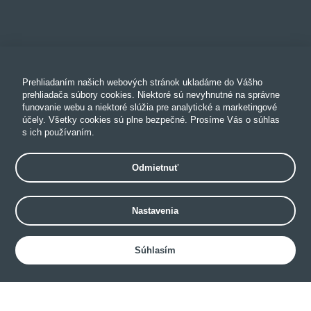
Prehliadaním našich webových stránok ukladáme do Vášho
prehliadača súbory cookies. Niektoré sú nevyhnutné na správne
funovanie webu a niektoré slúžia pre analytické a marketingové
účely. Všetky cookies sú plne bezpečné. Prosíme Vás o súhlas
s ich používaním.
Odmietnuť
Nastavenia
Súhlasím
Hotel websites • Hotel applications • Book direct • Channel manager •
Upselling