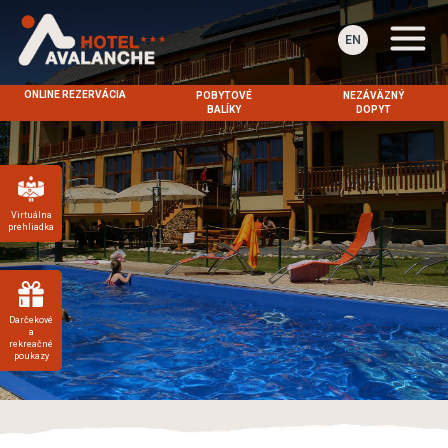
EN
ONLINE REZERVÁCIA
POBYTOVÉ
NEZÁVÄZNÝ
BALÍKY
DOPYT
Virtuálna
prehliadka
Darčekové
a
rekreačné
poukazy