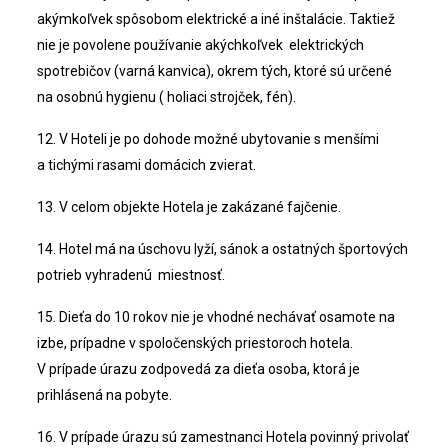
akýmkoľvek spôsobom elektrické a iné inštalácie. Taktiež
nie je povolene používanie akýchkoľvek elektrických
spotrebičov (varná kanvica), okrem tých, ktoré sú určené
na osobnú hygienu ( holiaci strojček, fén).
12. V Hoteli je po dohode možné ubytovanie s menšími
a tichými rasami domácich zvierat.
13. V celom objekte Hotela je zakázané fajčenie.
14. Hotel má na úschovu lyží, sánok a ostatných športových
potrieb vyhradenú miestnosť.
15. Dieťa do 10 rokov nie je vhodné nechávať osamote na
izbe, prípadne v spoločenských priestoroch hotela.
V prípade úrazu zodpovedá za dieťa osoba, ktorá je
prihlásená na pobyte.
16. V prípade úrazu sú zamestnanci Hotela povinný privolať